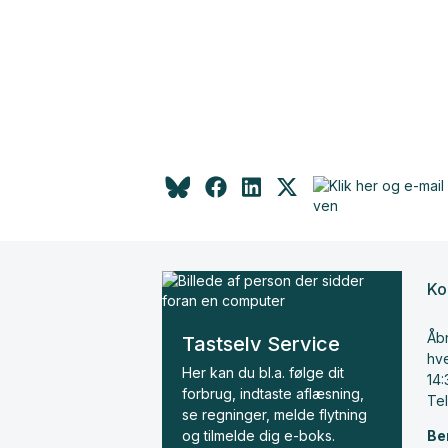
Ko
Åbn
Tastselv Service
hve
Her kan du bl.a. følge dit
14:
forbrug, indtaste aflæsning,
Te
se regninger, melde flytning
og tilmelde dig e-boks.
Be