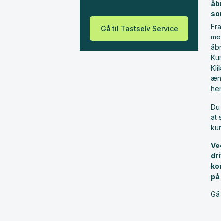
åb
so
Fra
Gå til Tastselv Service
me
åbn
Ku
Kl
æn
he
Du 
at 
ku
Ve
dr
ko
på
Gå 