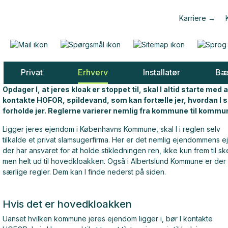
Karriere
Privat
Erhverv
Installatør
Bæ
Opdager I, at jeres kloak er stoppet til, skal I altid starte med a
kontakte HOFOR, spildevand, som kan fortælle jer, hvordan I s
forholde jer. Reglerne varierer nemlig fra kommune til kommu
Ligger jeres ejendom i Københavns Kommune, skal I i reglen selv
tilkalde et privat slamsugerfirma. Her er det nemlig ejendommens ej
der har ansvaret for at holde stikledningen ren, ikke kun frem til ske
men helt ud til hovedkloakken. Også i Albertslund Kommune er der
særlige regler. Dem kan I finde nederst på siden.
Hvis det er hovedkloakken
Uanset hvilken kommune jeres ejendom ligger i, bør I kontakte