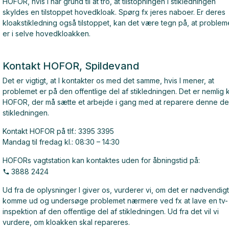
HOFOR, hvis I har grund til at tro, at tilstopningen i stikledningen
skyldes en tilstoppet hovedkloak. Spørg fx jeres naboer. Er deres
kloakstikledning også tilstoppet, kan det være tegn på, at problem
er i selve hovedkloakken.
Kontakt HOFOR, Spildevand
Det er vigtigt, at I kontakter os med det samme, hvis I mener, at
problemet er på den offentlige del af stikledningen. Det er nemlig 
HOFOR, der må sætte et arbejde i gang med at reparere denne del
stikledningen.
Kontakt HOFOR på tlf.: 3395 3395
Mandag til fredag kl.: 08:30 – 14:30
HOFORs vagtstation kan kontaktes uden for åbningstid på:
3888 2424
Ud fra de oplysninger I giver os, vurderer vi, om det er nødvendigt
komme ud og undersøge problemet nærmere ved fx at lave en tv-
inspektion af den offentlige del af stikledningen. Ud fra det vil vi
vurdere, om kloakken skal repareres.