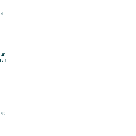
et
kun
 af
 at