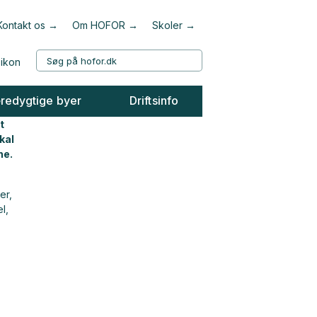
Kontakt os
Om HOFOR
Skoler
redygtige byer
Driftsinfo
t
kal
ne.
er,
l,