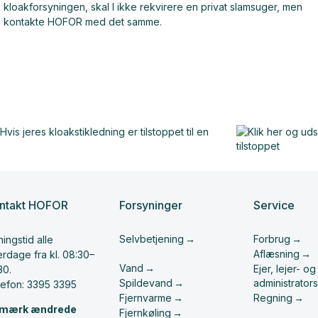
kloakforsyningen, skal I ikke rekvirere en privat slamsuger, men
kontakte HOFOR med det samme.
ntakt HOFOR
Forsyninger
Service
Selvbetjening
Forbrug
ingstid alle
Aflæsning
rdage fra kl. 08:30–
Vand
Ejer, lejer- og
30.
Spildevand
administrators
lefon: 3395 3395
Fjernvarme
Regning
mærk ændrede
Fjernkøling