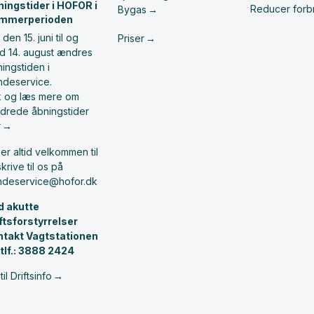
ningstider i HOFOR i
Reducer forb
Bygas
mmerperioden
 den 15. juni til og
Priser
d 14. august ændres
ingstiden i
ndeservice.
ik og læs mere om
drede åbningstider
r
er altid velkommen til
skrive til os på
ndeservice@hofor.dk
d akutte
iftsforstyrrelser
ntakt Vagtstationen
 tlf.: 3888 2424
til Driftsinfo