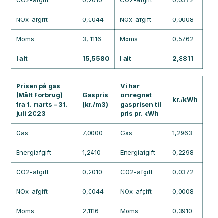
CO2-afgift
0,2010
CO2-afgift
0,0372
NOx-afgift
0,0044
NOx-afgift
0,0008
Moms
3, 1116
Moms
0,5762
I alt
15,5580
I alt
2,8811
Prisen på gas
Vi har
(Målt Forbrug)
Gaspris
omregnet
kr./kWh
fra 1. marts – 31.
(kr./m3)
gasprisen til
juli 2023
pris pr. kWh
Gas
7,0000
Gas
1,2963
Energiafgift
1,2410
Energiafgift
0,2298
CO2-afgift
0,2010
CO2-afgift
0,0372
NOx-afgift
0,0044
NOx-afgift
0,0008
Moms
2,1116
Moms
0,3910