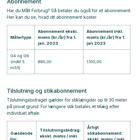
Abonnement
Har du Målt Forbrug? Så betaler du også for et abonnement.
Her kan du se, hvad dit abonnement koster.
Abonnement ekskl.
Abonnement inkl.
Målertype
moms (kr./år) fra
1.
moms (kr./år)
fra 1.
jan. 2023
jan
2023
G4 og G6
(indtil 5
880,00
1.100,00
m3/t)
Tilslutning og stikabonnement
Tilslutningsbidraget gælder for stiklængder op til 30 meter
på privat grund. For længere stik betales et tillæg efter
individuel aftale.
Årligt
Tilslutningsbidrag:
Gældende
stikabonnement:
ekskl. moms / inkl.
for:
ekskl. moms / inkl.