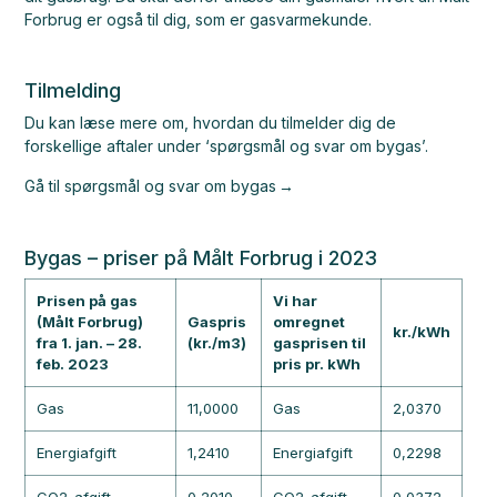
Forbrug er også til dig, som er gasvarmekunde.
Tilmelding
Du kan læse mere om, hvordan du tilmelder dig de
forskellige aftaler under ‘spørgsmål og svar om bygas’.
Gå til spørgsmål og svar om bygas
Bygas – priser på Målt Forbrug i 2023
Prisen på gas
Vi har
(Målt Forbrug)
Gaspris
omregnet
kr./kWh
fra 1. jan. – 28.
(kr./m3)
gasprisen til
feb. 2023
pris pr. kWh
Gas
11,0000
Gas
2,0370
Energiafgift
1,2410
Energiafgift
0,2298