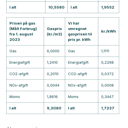
I alt
10,5580
I alt
1,9552
Prisen på gas
Vi har
(Målt Forbrug)
Gaspris
omregnet
kr./kWh
fra 1. august
(kr./m3)
gasprisen til
2023
pris pr. kWh
Gas
6,0000
Gas
1,1111
Energiafgift
1,2410
Energiafgift
0,2298
CO2-afgift
0,2010
CO2-afgift
0,0372
NOx-afgift
0,0044
NOx-afgift
0,0008
Moms
1,8616
Moms
0,3447
I alt
9,3080
I alt
1,7237