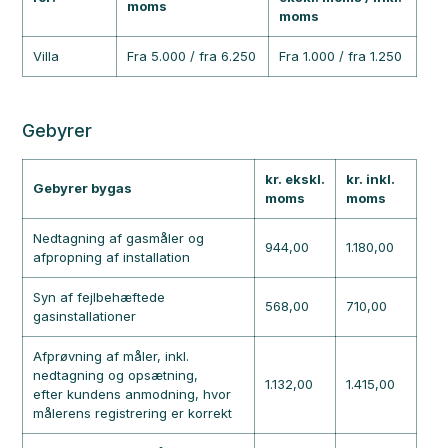
moms
moms
Villa
Fra 5.000 / fra 6.250
Fra 1.000 / fra 1.250
Gebyrer
kr. ekskl.
kr. inkl.
Gebyrer bygas
moms
moms
Nedtagning af gasmåler og
944,00
1.180,00
afpropning af installation
Syn af fejlbehæftede
568,00
710,00
gasinstallationer
Afprøvning af måler, inkl.
nedtagning og opsætning,
1.132,00
1.415,00
efter kundens anmodning, hvor
målerens registrering er korrekt