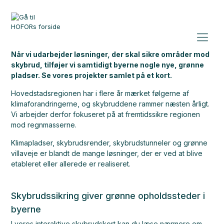
Når vi udarbejder løsninger, der skal sikre områder mod
skybrud, tilføjer vi samtidigt byerne nogle nye, grønne
pladser. Se vores projekter samlet på et kort.
Hovedstadsregionen har i flere år mærket følgerne af
klimaforandringerne, og skybruddene rammer næsten årligt.
Vi arbejder derfor fokuseret på at fremtidssikre regionen
mod regnmasserne.
Klimapladser, skybrudsrender, skybrudstunneler og grønne
villaveje er blandt de mange løsninger, der er ved at blive
etableret eller allerede er realiseret.
Skybrudssikring giver grønne opholdssteder i
byerne
I vores interaktive skybrudskort kan du læse nærmere om