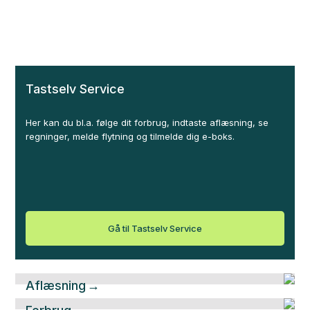
Drikkevand kan blive en mangelvare
Handling nu kan redde fremtidens vandforsyning.
Tastselv Service
Her kan du bl.a. følge dit forbrug, indtaste aflæsning, se
regninger, melde flytning og tilmelde dig e-boks.
Gå til Tastselv Service
Aflæsning