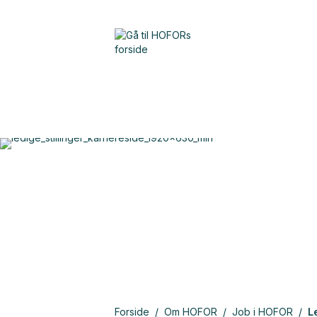
kommende k
Forside
/
Om HOFOR
/
Job i HOFOR
/
L