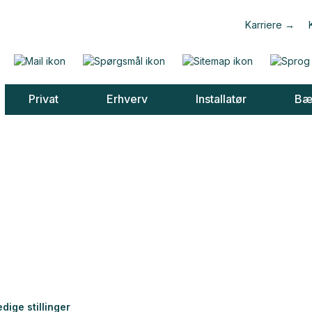
ollega?
Karriere
Privat
Erhverv
Installatør
Bæ
edige stillinger