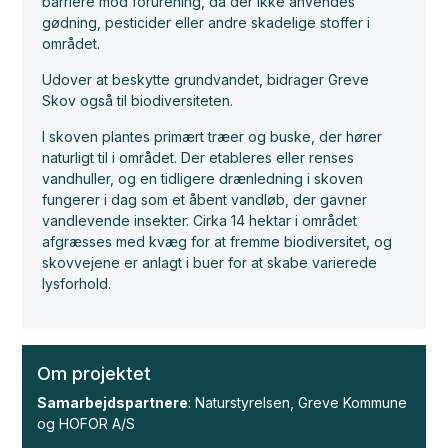
barriere mod forurening, da der ikke anvendes
gødning, pesticider eller andre skadelige stoffer i
området.
Udover at beskytte grundvandet, bidrager Greve
Skov også til biodiversiteten.
I skoven plantes primært træer og buske, der hører
naturligt til i området. Der etableres eller renses
vandhuller, og en tidligere drænledning i skoven
fungerer i dag som et åbent vandløb, der gavner
vandlevende insekter. Cirka 14 hektar i området
afgræsses med kvæg for at fremme biodiversitet, og
skovvejene er anlagt i buer for at skabe varierede
lysforhold.
Om projektet
Samarbejdspartnere
: Naturstyrelsen, Greve Kommune
og HOFOR A/S