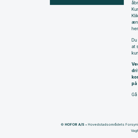
åbn
Ku
Kl
æn
he
Du 
at 
ku
Ve
dr
ko
på
Gå 
©
HOFOR A/S
•
Hovedstadsområdets Forsyn
Vagt