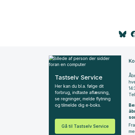
Ko
Åbn
Tastselv Service
hve
Her kan du bl.a. følge dit
14:
forbrug, indtaste aflæsning,
Te
se regninger, melde flytning
og tilmelde dig e-boks.
Be
åb
so
Fra
Gå til Tastselv Service
me