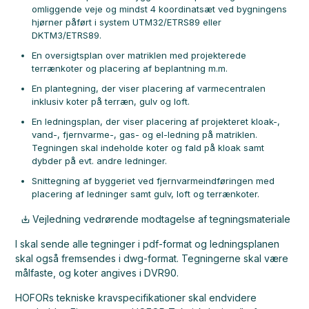
omliggende veje og mindst 4 koordinatsæt ved bygningens
hjørner påført i system UTM32/ETRS89 eller
DKTM3/ETRS89.
En oversigtsplan over matriklen med projekterede
terrænkoter og placering af beplantning m.m.
En plantegning, der viser placering af varmecentralen
inklusiv koter på terræn, gulv og loft.
En ledningsplan, der viser placering af projekteret kloak-,
vand-, fjernvarme-, gas- og el-ledning på matriklen.
Tegningen skal indeholde koter og fald på kloak samt
dybder på evt. andre ledninger.
Snittegning af byggeriet ved fjernvarmeindføringen med
placering af ledninger samt gulv, loft og terrænkoter.
Vejledning vedrørende modtagelse af tegningsmateriale
I skal sende alle tegninger i pdf-format og ledningsplanen
skal også fremsendes i dwg-format. Tegningerne skal være
målfaste, og koter angives i DVR90.
HOFORs tekniske kravspecifikationer skal endvidere