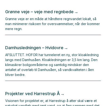
Grønne veje – veje med regnbede
Grønne veje er en måde at håndtere regnvandet lokalt, så
man minimerer risikoen for oversvømmelser, når der kommer
mere regn.
Damhusledningen – Hvidovre
AFSLUTTET. HOFOR har tunneleret en ny, stor kloakledning
langs med Damhusåen. Kloakledningen er 3,5 km lang. Den
klimasikrer boligområderne og samtidig mindsker den
antallet af overløb til Damhusåen, så vandkvaliteten i åen
bliver bedre.
Projekter ved Harrestrup Å
Visionen for projektet er, at Harrestrup å atter skal være et
naturligt vandløb med rent vand, og at åen sammen med det