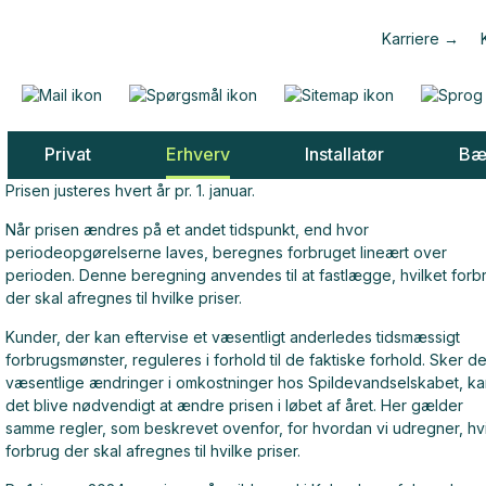
Karriere
Privat
Erhverv
Installatør
Bæ
Prisen justeres hvert år pr. 1. januar.
Når prisen ændres på et andet tidspunkt, end hvor
periodeopgørelserne laves, beregnes forbruget lineært over
perioden. Denne beregning anvendes til at fastlægge, hvilket forb
der skal afregnes til hvilke priser.
Kunder, der kan eftervise et væsentligt anderledes tidsmæssigt
forbrugsmønster, reguleres i forhold til de faktiske forhold. Sker de
væsentlige ændringer i omkostninger hos Spildevandselskabet, ka
det blive nødvendigt at ændre prisen i løbet af året. Her gælder
samme regler, som beskrevet ovenfor, for hvordan vi udregner, hvi
forbrug der skal afregnes til hvilke priser.