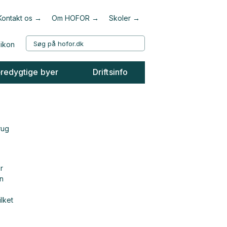
Kontakt os
Om HOFOR
Skoler
redygtige byer
Driftsinfo
rug
r
n
lket