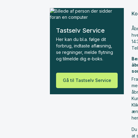
Ko
Åbn
Tastselv Service
hve
Her kan du bl.a. følge dit
14:
forbrug, indtaste aflæsning,
Te
se regninger, melde flytning
og tilmelde dig e-boks.
Be
åb
so
Fra
Gå til Tastselv Service
me
åbn
Ku
Kl
æn
he
Du 
at 