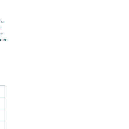
fra
r
er
uden