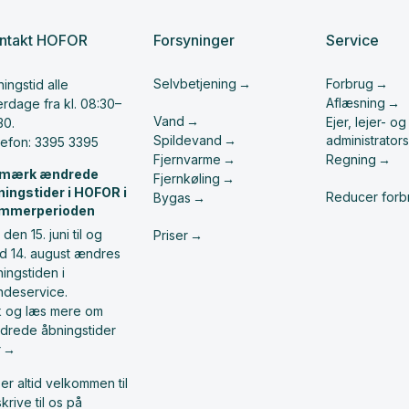
ntakt HOFOR
Forsyninger
Service
Selvbetjening
Forbrug
ingstid alle
Aflæsning
rdage fra kl. 08:30–
Vand
Ejer, lejer- og
30.
Spildevand
administrators
lefon: 3395 3395
Fjernvarme
Regning
mærk ændrede
Fjernkøling
ningstider i HOFOR i
Reducer forb
Bygas
mmerperioden
 den 15. juni til og
Priser
d 14. august ændres
ingstiden i
ndeservice.
ik og læs mere om
drede åbningstider
r
er altid velkommen til
skrive til os på