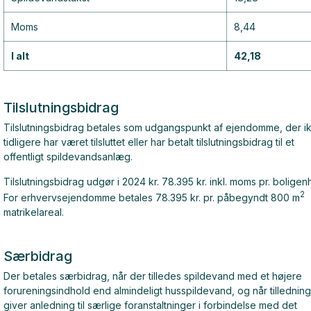
Moms
8,44
I alt
42,18
Tilslutningsbidrag
Tilslutningsbidrag betales som udgangspunkt af ejendomme, der i
tidligere har været tilsluttet eller har betalt tilslutningsbidrag til et
offentligt spildevandsanlæg.
Tilslutningsbidrag udgør i 2024 kr. 78.395 kr. inkl. moms pr. boligen
2
For erhvervsejendomme betales 78.395 kr. pr. påbegyndt 800 m
matrikelareal.
Særbidrag
Der betales særbidrag, når der tilledes spildevand med et højere
forureningsindhold end almindeligt husspildevand, og når tillednin
giver anledning til særlige foranstaltninger i forbindelse med det