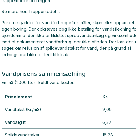
trappemodelsordningen.
Se mere her: Trappemodel
Priserne gælder for vandforbrug efter måler, skøn eller oppumpet 
egen boring. Der opkræves dog ikke betaling for vandafledning fo
ejendomme, der ikke er tilsluttet spildevandsanlæg og virksomhed
med et dokumenteret vandforbrug, der ikke afledes. Der kan des
søges om refusion af spildevandstakst for vand, der på grund af
ledningsbrud ikke er ledt til kloak.
Vandprisens sammensætning
En m3 (1.000 liter) koldt vand koster:
Priselement
Kr.
Vandtakst (Kr./m3)
9,09
Vandafgift
6,37
Spildevandstakst
18,28