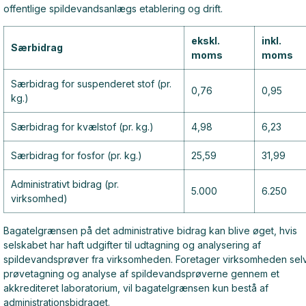
offentlige spildevandsanlægs etablering og drift.
ekskl.
inkl.
Særbidrag
moms
moms
Særbidrag for suspenderet stof (pr.
0,76
0,95
kg.)
Særbidrag for kvælstof (pr. kg.)
4,98
6,23
Særbidrag for fosfor (pr. kg.)
25,59
31,99
Administrativt bidrag (pr.
5.000
6.250
virksomhed)
Bagatelgrænsen på det administrative bidrag kan blive øget, hvis
selskabet har haft udgifter til udtagning og analysering af
spildevandsprøver fra virksomheden. Foretager virksomheden sel
prøvetagning og analyse af spildevandsprøverne gennem et
akkrediteret laboratorium, vil bagatelgrænsen kun bestå af
administrationsbidraget.