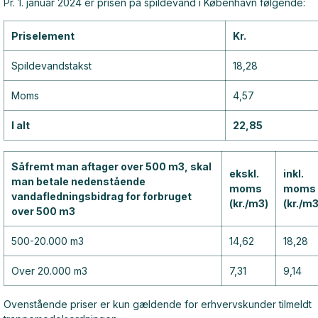
Pr. 1. januar 2024 er prisen på spildevand i København følgende:
Priselement
Kr.
Spildevandstakst
18,28
Moms
4,57
I alt
22,85
Såfremt man aftager over 500 m3, skal
ekskl.
inkl.
man betale nedenstående
moms
moms
vandafledningsbidrag for forbruget
(kr./m3)
(kr./m3
over 500 m3
500-20.000 m3
14,62
18,28
Over 20.000 m3
7,31
9,14
Ovenstående priser er kun gældende for erhvervskunder tilmeldt