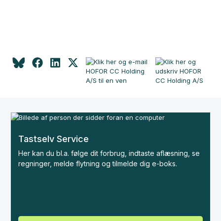
Tastselv Service
Her kan du bl.a. følge dit forbrug, indtaste aflæsning, se
regninger, melde flytning og tilmelde dig e-boks.