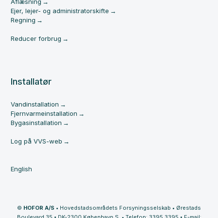
Aflæsning
Ejer, lejer- og administratorskifte
Regning
Reducer forbrug
Installatør
Vandinstallation
Fjernvarmeinstallation
Bygasinstallation
Log på VVS-web
English
©
HOFOR A/S
•
Hovedstadsområdets Forsyningsselskab
•
Ørestads
Boulevard 35
•
DK-2300 København S.
•
Telefon: 3395 3395
•
E-mail: