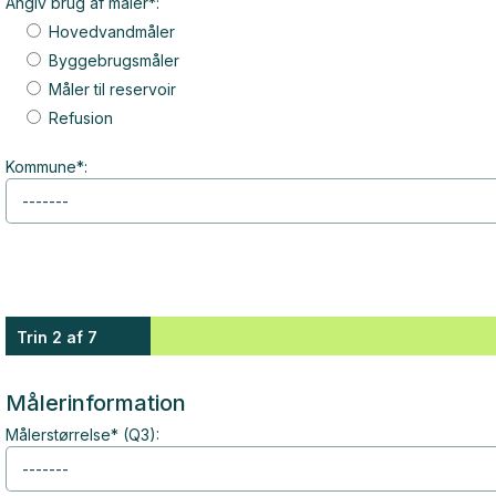
Angiv brug af måler*:
Hovedvandmåler
Byggebrugsmåler
Måler til reservoir
Refusion
Kommune*:
Trin 2 af 7
Målerinformation
Målerstørrelse* (Q3):