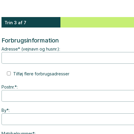
Trin 3 af 7
Forbrugsinformation
Adresse* (vejnavn og husnr.):
Tilføj flere forbrugsadresser
Postnr.*:
By*:
Matrikelnummer*: