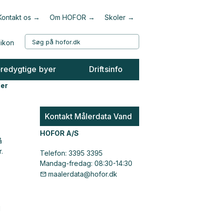
Kontakt os
Om HOFOR
Skoler
redygtige byer
Driftsinfo
er
Kontakt Målerdata Vand
HOFOR A/S
å
.
Telefon: 3395 3395
Mandag-fredag: 08:30-14:30
maalerdata@hofor.dk
d