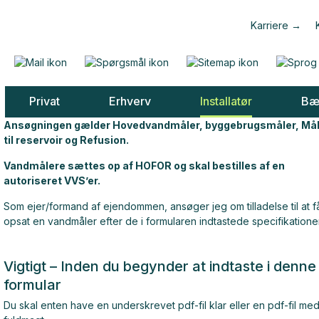
Karriere
Privat
Erhverv
Installatør
Bæ
Ansøgningen gælder Hovedvandmåler, byggebrugsmåler, Mål
til reservoir og Refusion.
Vandmålere sættes op af HOFOR og skal bestilles af en
autoriseret VVS’er.
Som ejer/formand af ejendommen, ansøger jeg om tilladelse til at f
opsat en vandmåler efter de i formularen indtastede specifikationer
Vigtigt – Inden du begynder at indtaste i denne
formular
Du skal enten have en underskrevet pdf-fil klar eller en pdf-fil me