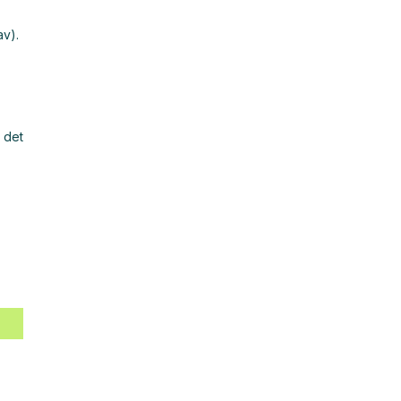
av).
 det