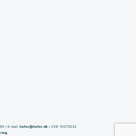
395
•
E-mail:
hofor@hofor.dk
•
CVR: 10073022
ring