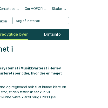
Kontakt os
Om HOFOR
Skoler
redygtige byer
Driftsinfo
et i
ssystemet i Musikkvarteret i Herlev.
teret i perioder, hvor der er meget
and og regnvand nok til at kunne klare en
or, at den statistisk set kun vil
kunne være klar til brug i 2033 (se