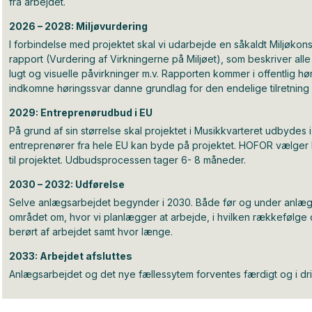
fra arbejdet.
2026 – 2028: Miljøvurdering
I forbindelse med projektet skal vi udarbejde en såkaldt Miljøko
rapport (Vurdering af Virkningerne på Miljøet), som beskriver alle på
lugt og visuelle påvirkninger m.v. Rapporten kommer i offentlig hø
indkomne høringssvar danne grundlag for den endelige tilretning
2029: Entreprenørudbud i EU
På grund af sin størrelse skal projektet i Musikkvarteret udbydes i
entreprenører fra hele EU kan byde på projektet. HOFOR vælger
til projektet. Udbudsprocessen tager 6- 8 måneder.
2030 – 2032: Udførelse
Selve anlægsarbejdet begynder i 2030. Både før og under anlægsf
området om, hvor vi planlægger at arbejde, i hvilken rækkefølge o
berørt af arbejdet samt hvor længe.
2033: Arbejdet afsluttes
Anlægsarbejdet og det nye fællessytem forventes færdigt og i drif