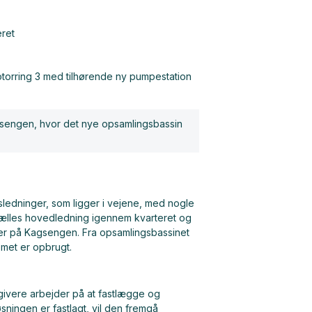
eret
otorring 3 med tilhørende ny pumpestation
Kagsengen, hvor det nye opsamlingsbassin
ledninger, som ligger i vejene, med nogle
 fælles hovedledning igennem kvarteret og
erer på Kagsengen. Fra opsamlingsbassinet
emet er opbrugt.
dgivere arbejder på at fastlægge og
sningen er fastlagt, vil den fremgå