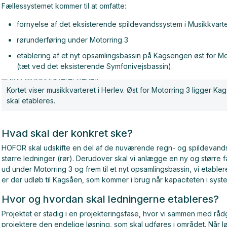
Fællessystemet kommer til at omfatte:
fornyelse af det eksisterende spildevandssystem i Musikkvart
rørunderføring under Motorring 3
etablering af et nyt opsamlingsbassin på Kagsengen øst for M
(tæt ved det eksisterende Symfonivejsbassin).
Kortet viser musikkvarteret i Herlev. Øst for Motorring 3 ligger 
skal etableres.
Hvad skal der konkret ske?
HOFOR skal udskifte en del af de nuværende regn- og spildevands
større ledninger (rør). Derudover skal vi anlægge en ny og større
ud under Motorring 3 og frem til et nyt opsamlingsbassin, vi etabl
er der udløb til Kagsåen, som kommer i brug når kapaciteten i syst
Hvor og hvordan skal ledningerne etableres?
Projektet er stadig i en projekteringsfase, hvor vi sammen med rå
projektere den endelige løsning, som skal udføres i området. Når lø