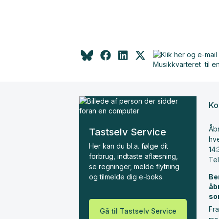
Ko
Åbn
Tastselv Service
hve
Her kan du bl.a. følge dit
14:
forbrug, indtaste aflæsning,
Te
se regninger, melde flytning
og tilmelde dig e-boks.
Be
åb
so
Fra
Gå til Tastselv Service