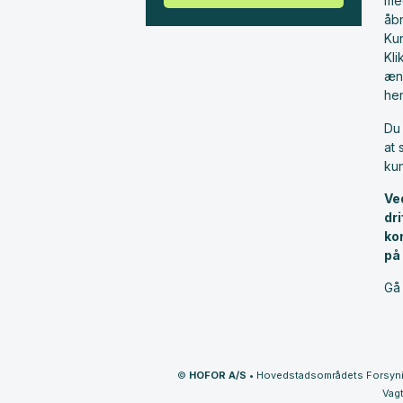
me
åbn
Ku
Kl
æn
he
Du 
at 
ku
Ve
dr
ko
på
Gå 
©
HOFOR A/S
•
Hovedstadsområdets Forsyn
Vagt