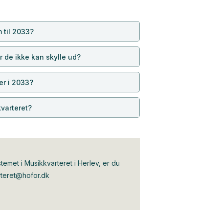
 til 2033?
år de ikke kan skylle ud?
er i 2033?
varteret?
temet i Musikkvarteret i Herlev, er du
teret@hofor.dk