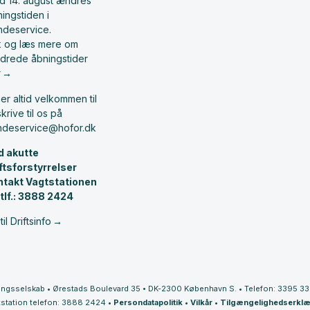
d 14. august ændres
ingstiden i
ndeservice.
ik og læs mere om
drede åbningstider
r
er altid velkommen til
skrive til os på
ndeservice@hofor.dk
d akutte
iftsforstyrrelser
ntakt Vagtstationen
 tlf.: 3888 2424
til Driftsinfo
ingsselskab
•
Ørestads Boulevard 35
•
DK-2300 København S.
•
Telefon: 3395 3
station telefon: 3888 2424
•
Persondatapolitik
•
Vilkår
•
Tilgængelighedserklæ