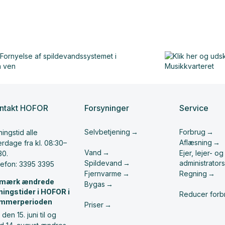
ntakt HOFOR
Forsyninger
Service
Selvbetjening
Forbrug
ingstid alle
Aflæsning
rdage fra kl. 08:30–
Vand
Ejer, lejer- og
30.
Spildevand
administrators
lefon: 3395 3395
Fjernvarme
Regning
mærk ændrede
Bygas
ningstider i HOFOR i
Reducer forb
mmerperioden
Priser
 den 15. juni til og