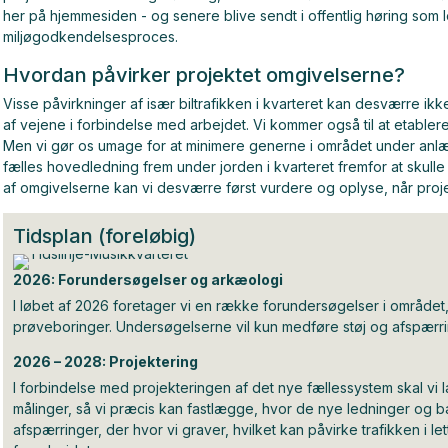
her på hjemmesiden - og senere blive sendt i offentlig høring som l
miljøgodkendelsesproces.
Hvordan påvirker projektet omgivelserne?
Visse påvirkninger af især biltrafikken i kvarteret kan desværre ikke
af vejene i forbindelse med arbejdet. Vi kommer også til at etabler
Men vi gør os umage for at minimere generne i området under anl
fælles hovedledning frem under jorden i kvarteret fremfor at skul
af omgivelserne kan vi desværre først vurdere og oplyse, når proj
Tidsplan (foreløbig)
2026: Forundersøgelser og arkæologi
I løbet af 2026 foretager vi en række forundersøgelser i område
prøveboringer. Undersøgelserne vil kun medføre støj og afspærr
2026 – 2028: Projektering
I forbindelse med projekteringen af det nye fællessystem skal vi
målinger, så vi præcis kan fastlægge, hvor de nye ledninger og ba
afspærringer, der hvor vi graver, hvilket kan påvirke trafikken i le