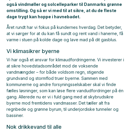
også
vindmøller og solcelleparker til Danmarks grønne
omstilling. Og så er vi
med til at sikre, at du de fleste
dage trygt kan hoppe i havnebadet.
Året rundt har vi fokus på kundernes hverdag. Det betyder,
at vi sørger for at du kan få sundt og rent vand i hanerne, få
varme i stuen på kolde dage og lave mad på dit gasblus.
Vi klimasikrer byerne
Vi har også et ansvar for klimaudfordringerne. Vi investerer i
at sikre hovedstadsområdet mod de voksende
vandmængder – for både voldsom regn, stigende
grundvand og stormflod truer byerne. Sammen med
kommunerne og andre forsyningsselskaber skal vi finde
fælles løsninger, som kan løse flere vandudfordringer på én
gang. Allerede nu er vi i fuld gang med at skybrudsikre
byerne mod fremtidens vandmasser. Det tæller alt fra
regnbede og grønne byrum, til underjordiske tunneler og
bassiner.
Nok drikkevand til alle