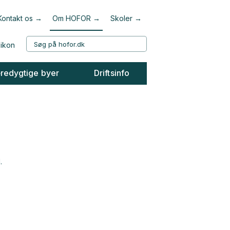
Kontakt os
Om HOFOR
Skoler
redygtige byer
Driftsinfo
.