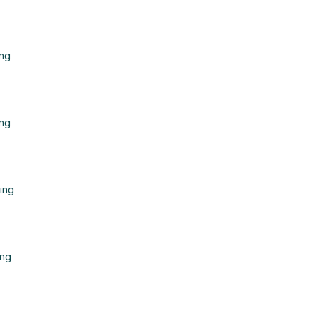
ing
ing
ing
ing