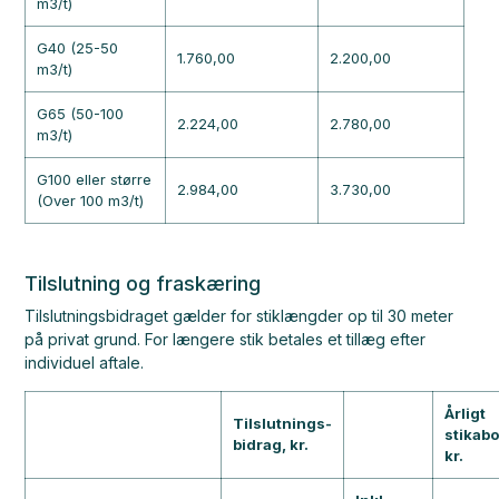
m3/t)
G40 (25-50
1.760,00
2.200,00
m3/t)
G65 (50-100
2.224,00
2.780,00
m3/t)
G100 eller større
2.984,00
3.730,00
(Over 100 m3/t)
Tilslutning og fraskæring
Tilslutningsbidraget gælder for stiklængder op til 30 meter
på privat grund. For længere stik betales et tillæg efter
individuel aftale.
Årligt
Tilslutnings-
stikab
bidrag, kr.
kr.