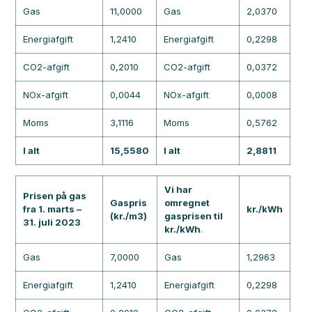
Gas
11,0000
Gas
2,0370
Energiafgift
1,2410
Energiafgift
0,2298
CO2-afgift
0,2010
CO2-afgift
0,0372
NOx-afgift
0,0044
NOx-afgift
0,0008
Moms
3,1116
Moms
0,5762
I alt
15,5580
I alt
2,8811
Vi har
Prisen på gas
Gaspris
omregnet
fra 1. marts –
kr./kWh
(kr./m3)
gasprisen til
31. juli 2023
kr./kWh
.
Gas
7,0000
Gas
1,2963
Energiafgift
1,2410
Energiafgift
0,2298