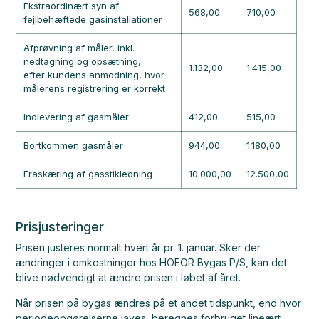
Ekstraordinært syn af
568,00
710,00
fejlbehæftede gasinstallationer
Afprøvning af måler, inkl.
nedtagning og opsætning,
1.132,00
1.415,00
efter kundens anmodning, hvor
målerens registrering er korrekt
Indlevering af gasmåler
412,00
515,00
Bortkommen gasmåler
944,00
1.180,00
Fraskæring af gasstikledning
10.000,00
12.500,00
Prisjusteringer
Prisen justeres normalt hvert år pr. 1. januar. Sker der
ændringer i omkostninger hos HOFOR Bygas P/S, kan det
blive nødvendigt at ændre prisen i løbet af året.
Når prisen på bygas ændres på et andet tidspunkt, end hvor
periodeopgørelserne laves, beregnes forbruget lineært