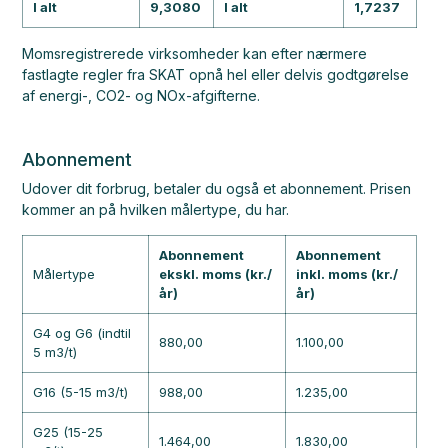
I alt
9,3080
I alt
1,7237
Momsregistrerede virksomheder kan efter nærmere
fastlagte regler fra SKAT opnå hel eller delvis godtgørelse
af energi-, CO2- og NOx-afgifterne.
Abonnement
Udover dit forbrug, betaler du også et abonnement. Prisen
kommer an på hvilken målertype, du har.
Abonnement
Abonnement
Målertype
ekskl. moms (kr./
inkl. moms (kr./
år)
år)
G4 og G6 (indtil
880,00
1.100,00
5 m3/t)
G16 (5-15 m3/t)
988,00
1.235,00
G25 (15-25
1.464,00
1.830,00