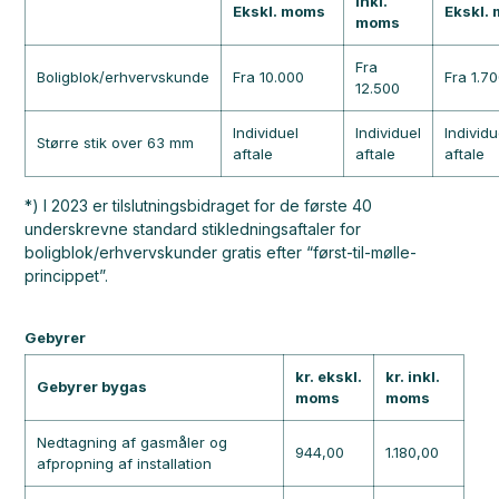
Inkl.
Ekskl. moms
Ekskl.
moms
Fra
Boligblok/erhvervskunde
Fra 10.000
Fra 1.7
12.500
Individuel
Individuel
Individu
Større stik over 63 mm
aftale
aftale
aftale
*) I 2023 er tilslutningsbidraget for de første 40
underskrevne standard stikledningsaftaler for
boligblok/erhvervskunder gratis efter “først-til-mølle-
princippet”.
Gebyrer
kr. ekskl.
kr. inkl.
Gebyrer bygas
moms
moms
Nedtagning af gasmåler og
944,00
1.180,00
afpropning af installation