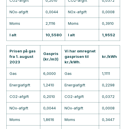
CO2-afgift
0,2010
CO2-afgift
0,0372
NOx-afgift
0,0044
NOx-afgift
0,0008
Moms
2,1116
Moms
0,3910
I alt
10,5580
I alt
1,9552
Prisen på gas
Vi har omregnet
Gaspris
fra 1. august
gasprisen til
kr./kWh
(kr./m3)
2023
kr./kWh
.
Gas
6,0000
Gas
1,1111
Energiafgift
1,2410
Energiafgift
0,2298
CO2-afgift
0,2010
CO2-afgift
0,0372
NOx-afgift
0,0044
NOx-afgift
0,0008
Moms
1,8616
Moms
0,3447