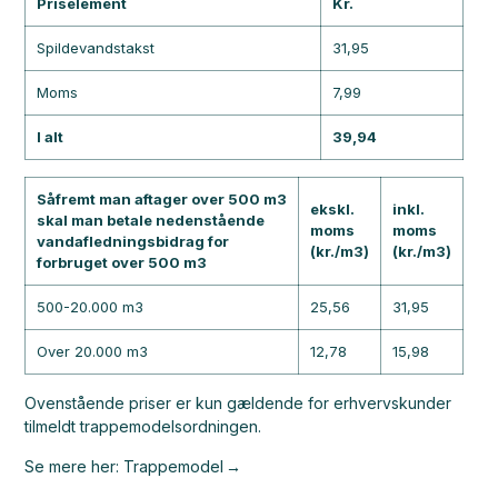
Priselement
Kr.
Spildevandstakst
31,95
Moms
7,99
I alt
39,94
Såfremt man aftager over 500 m3
ekskl.
inkl.
skal man betale nedenstående
moms
moms
vandafledningsbidrag for
(kr./m3)
(kr./m3)
forbruget over 500 m3
500-20.000 m3
25,56
31,95
Over 20.000 m3
12,78
15,98
Ovenstående priser er kun gældende for erhvervskunder
tilmeldt trappemodelsordningen.
Se mere her: Trappemodel