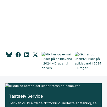
Tastselv Service
Her kan du bl.a. følge dit forbrug, indtaste aflæsning, se