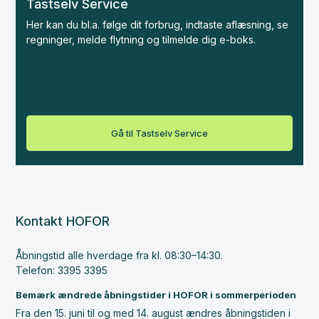
Tastselv Service
Her kan du bl.a. følge dit forbrug, indtaste aflæsning, se
regninger, melde flytning og tilmelde dig e-boks.
Gå til Tastselv Service
Kontakt HOFOR
Åbningstid alle hverdage fra kl. 08:30–14:30.
Telefon: 3395 3395
Bemærk ændrede åbningstider i HOFOR i sommerperioden
Fra den 15. juni til og med 14. august ændres åbningstiden i