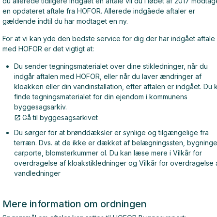
du allerede tidligere indgået en aftale vil du i løbet af 2017 modtag
en opdateret aftale fra HOFOR. Allerede indgåede aftaler er
gældende indtil du har modtaget en ny.
For at vi kan yde den bedste service for dig der har indgået aftale
med HOFOR er det vigtigt at:
Du sender tegningsmaterialet over dine stikledninger, når du
indgår aftalen med HOFOR, eller når du laver ændringer af
kloakken eller din vandinstallation, efter aftalen er indgået. Du 
finde tegningsmaterialet for din ejendom i kommunens
byggesagsarkiv.
Gå til byggesagsarkivet
Du sørger for at brønddæksler er synlige og tilgængelige fra
terræn. Dvs. at de ikke er dækket af belægningssten, bygninge
carporte, blomsterkummer ol. Du kan læse mere i Vilkår for
overdragelse af kloakstikledninger og Vilkår for overdragelse 
vandledninger
Mere information om ordningen