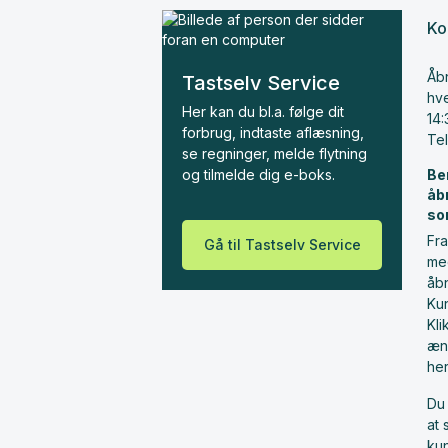
Ko
Åbn
Tastselv Service
hve
Her kan du bl.a. følge dit
14:
forbrug, indtaste aflæsning,
Te
se regninger, melde flytning
og tilmelde dig e-boks.
Be
åb
so
Fra
Gå til Tastselv Service
me
åbn
Ku
Kl
æn
he
Du 
at 
ku