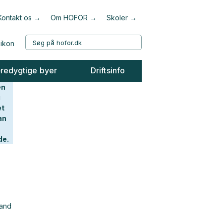
Kontakt os
Om HOFOR
Skoler
redygtige byer
Driftsinfo
en
g
et
an
de.
vand