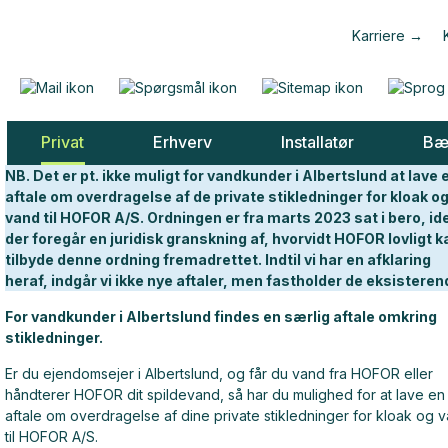
Karriere
Privat
Erhverv
Installatør
Bæ
NB. Det er pt. ikke muligt for vandkunder i Albertslund at lave 
aftale om overdragelse af de private stikledninger for kloak o
vand til HOFOR A/S. Ordningen er fra marts 2023 sat i bero, id
der foregår en juridisk granskning af, hvorvidt HOFOR lovligt k
tilbyde denne ordning fremadrettet. Indtil vi har en afklaring
heraf, indgår vi ikke nye aftaler, men fastholder de eksisteren
For vandkunder i Albertslund findes en særlig aftale omkring
stikledninger.
Er du ejendomsejer i Albertslund, og får du vand fra HOFOR eller
håndterer HOFOR dit spildevand, så har du mulighed for at lave en
aftale om overdragelse af dine private stikledninger for kloak og 
til HOFOR A/S.