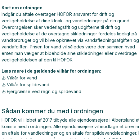
Kort om ordningen
Indgår du aftale overtager HOFOR ansvaret for drift og
vedligeholdelse af dine kloak- og vandledninger på din grund.
Overdragelsen sker vederlagsfrit og udgifterne til drift og
vedligeholdelse af de overtagne stikledninger fordeles ligeligt på
vandforbruget og vil blive opkrævet via vandafledningsafgiften og
vandafgiften. Prisen for vand vil således være den sammen hvad
enten man vælger at bibeholde sine stikledninger eller overdrage
vedligeholdelsen af den til HOFOR.
Læs mere i de gældende vilkår for ordningen:
Vilkår for vand
Vilkår for spildevand
Ejergrænse ved regn og spildevand
Sådan kommer du med i ordningen
HOFOR vil i løbet af 2017 tilbyde alle ejendomsejere i Albertslund a
komme med i ordningen. Alle ejendomsejere vil modtage et brev 
en aftale for vandledninger og en aftale for spildevandsledninger.