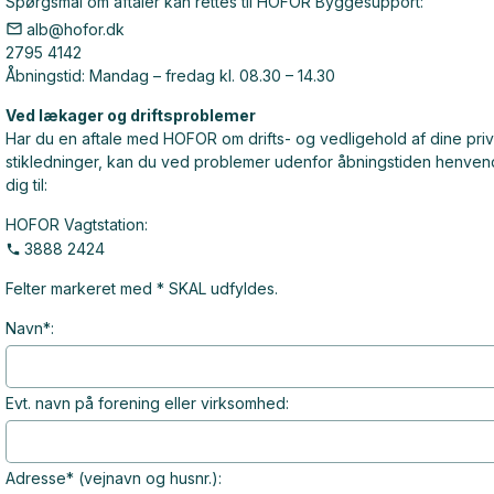
Spørgsmål om aftaler kan rettes til HOFOR Byggesupport:
alb@hofor.dk
2795 4142
Åbningstid: Mandag – fredag kl. 08.30 – 14.30
Ved lækager og driftsproblemer
Har du en aftale med HOFOR om drifts- og vedligehold af dine pri
stikledninger, kan du ved problemer udenfor åbningstiden henve
dig til:
HOFOR Vagtstation:
3888 2424
Felter markeret med * SKAL udfyldes.
Navn*:
Evt. navn på forening eller virksomhed:
Adresse* (vejnavn og husnr.):