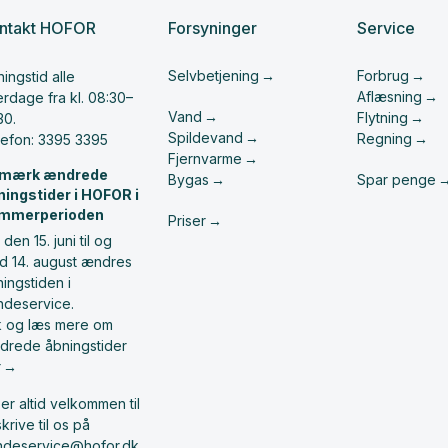
ntakt HOFOR
Forsyninger
Service
Selvbetjening
Forbrug
ingstid alle
Aflæsning
rdage fra kl. 08:30–
Vand
Flytning
30.
Spildevand
Regning
lefon: 3395 3395
Fjernvarme
mærk ændrede
Bygas
Spar penge
ningstider i HOFOR i
mmerperioden
Priser
 den 15. juni til og
d 14. august ændres
ingstiden i
ndeservice.
ik og læs mere om
drede åbningstider
r
er altid velkommen til
skrive til os på
ndeservice@hofor.dk