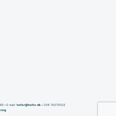
395
•
E-mail:
hofor@hofor.dk
•
CVR: 10073022
ring