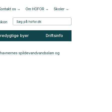
Kontakt os
Om HOFOR
Skoler
redygtige byer
Driftsinfo
benhavnernes spildevandvandsslam og