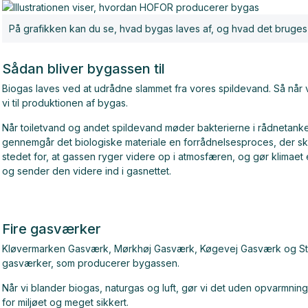
På grafikken kan du se, hvad bygas laves af, og hvad det bruges t
Sådan bliver bygassen til
Biogas laves ved at udrådne slammet fra vores spildevand. Så når vi
vi til produktionen af bygas.
Når toiletvand og andet spildevand møder bakterierne i rådnetan
gennemgår det biologiske materiale en forrådnelsesproces, der sk
stedet for, at gassen ryger videre op i atmosfæren, og gør klim
og sender den videre ind i gasnettet.
Fire gasværker
Kløvermarken Gasværk, Mørkhøj Gasværk, Køgevej Gasværk og St
gasværker, som producerer bygassen.
Når vi blander biogas, naturgas og luft, gør vi det uden opvarmnin
for miljøet og meget sikkert.