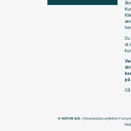
åbn
Ku
Kl
æn
he
Du 
at 
ku
Ve
dr
ko
på
Gå 
©
HOFOR A/S
•
Hovedstadsområdets Forsyn
Vagt