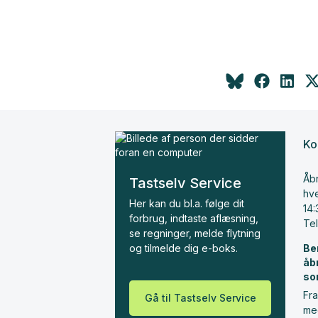
Ko
Åbn
Tastselv Service
hve
Her kan du bl.a. følge dit
14:
forbrug, indtaste aflæsning,
Te
se regninger, melde flytning
og tilmelde dig e-boks.
Be
åb
so
Fra
Gå til Tastselv Service
me