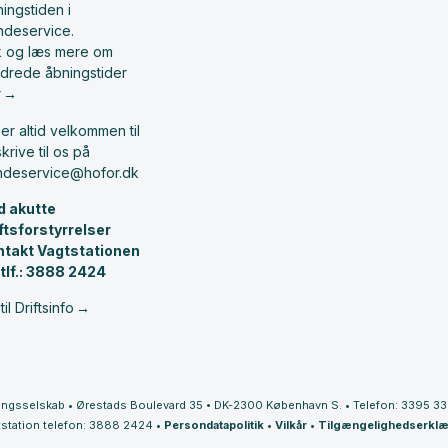
ingstiden i
ndeservice.
ik og læs mere om
drede åbningstider
r
er altid velkommen til
skrive til os på
ndeservice@hofor.dk
d akutte
iftsforstyrrelser
ntakt Vagtstationen
 tlf.: 3888 2424
til Driftsinfo
ingsselskab
•
Ørestads Boulevard 35
•
DK-2300 København S.
•
Telefon: 3395 3
station telefon: 3888 2424
•
Persondatapolitik
•
Vilkår
•
Tilgængelighedserklæ