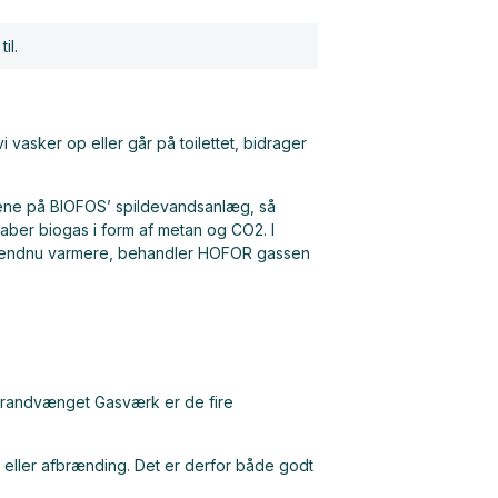
il.
 vasker op eller går på toilettet, bidrager
kene på BIOFOS’ spildevandsanlæg, så
aber biogas i form af metan og CO2. I
aet endnu varmere, behandler HOFOR gassen
randvænget Gasværk er de fire
g eller afbrænding. Det er derfor både godt