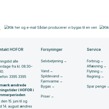
ntakt HOFOR
Forsyninger
Service
Selvbetjening
Forbrug
ingstid alle
Aflæsning
rdage fra kl. 08:30–
Vand
Flytning
30.
Spildevand
Regning
lefon: 3395 3395
Fjernvarme
mærk ændrede
Bygas
Spar penge
ningstider i HOFOR i
mmerperioden
Priser
 den 15. juni til og
d 14. august ændres