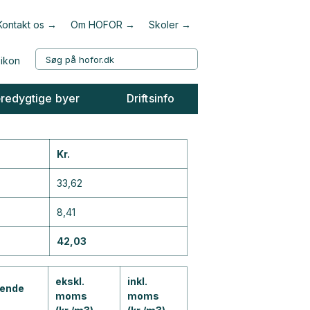
Kontakt os
Om HOFOR
Skoler
redygtige byer
Driftsinfo
Kr.
33,62
8,41
42,03
ekskl.
inkl.
ående
moms
moms