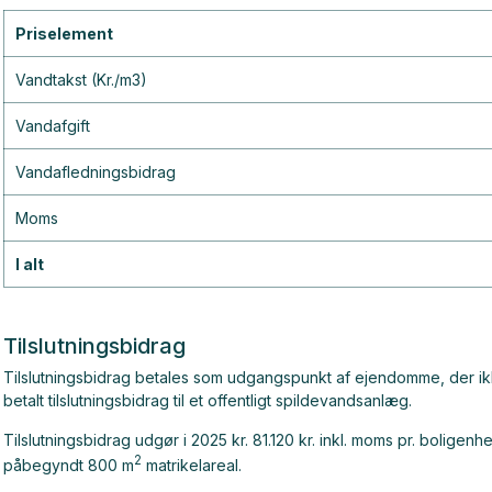
Priselement
Vandtakst (Kr./m3)
Vandafgift
Vandafledningsbidrag
Moms
I alt
Tilslutningsbidrag
Tilslutningsbidrag betales som udgangspunkt af ejendomme, der ikke t
betalt tilslutningsbidrag til et offentligt spildevandsanlæg.
Tilslutningsbidrag udgør i 2025 kr. 81.120 kr. inkl. moms pr. bolig
2
påbegyndt 800 m
matrikelareal.