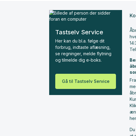
Ko
Åbn
Tastselv Service
hve
Her kan du bl.a. følge dit
14:
forbrug, indtaste aflæsning,
Te
se regninger, melde flytning
og tilmelde dig e-boks.
Be
åb
so
Fra
Gå til Tastselv Service
me
åbn
Ku
Kl
æn
he
Du 
at 