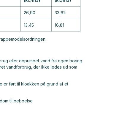
(kr./m3)
(kr./m3)
26,90
33,62
13,45
16,81
 trappemodelsordningen.
rbrug eller oppumpet vand fra egen boring.
et vandforbrug, der ikke ledes ud som
 er ført til kloakken på grund af et
ndom til beboelse.