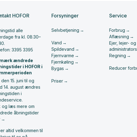
ntakt HOFOR
Forsyninger
Service
Selvbetjening
Forbrug
ingstid alle
Aflæsning
rdage fra kl. 08:30–
Vand
Ejer, lejer- og
30.
Spildevand
administrators
lefon: 3395 3395
Fjernvarme
Regning
mærk ændrede
Fjernkøling
ningstider i HOFOR i
Reducer forb
Bygas
mmerperioden
 den 15. juni til og
Priser
d 14. august ændres
ingstiden i
ndeservice.
ik og læs mere om
drede åbningstider
r
er altid velkommen til
skrive til os på