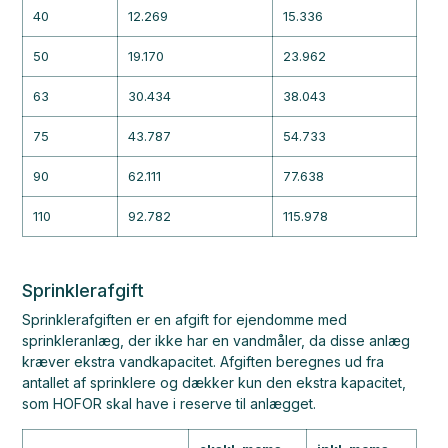
40
12.269
15.336
50
19.170
23.962
63
30.434
38.043
75
43.787
54.733
90
62.111
77.638
110
92.782
115.978
Sprinklerafgift
Sprinklerafgiften er en afgift for ejendomme med
sprinkleranlæg, der ikke har en vandmåler, da disse anlæg
kræver ekstra vandkapacitet. Afgiften beregnes ud fra
antallet af sprinklere og dækker kun den ekstra kapacitet,
som HOFOR skal have i reserve til anlægget.