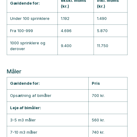
ekskl. moms
inkl. moms
Gældende for:
(kr.)
(kr.)
Under 100 sprinklere
1.192
1.490
Fra 100-999
4.696
5.870
1000 sprinklere og
9.400
11.750
derover
Måler
Gældende for:
Pris
Opsætning af bimåler
700 kr.
Leje af bimåler:
3-5 m3 måler
560 kr.
7-10 m3 måler
740 kr.