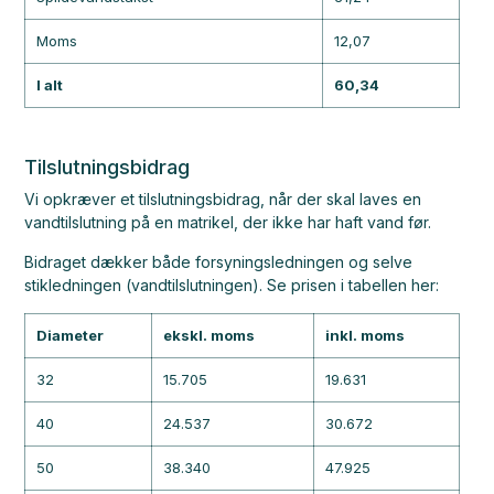
Moms
12,07
I alt
60,34
Tilslutningsbidrag
Vi opkræver et tilslutningsbidrag, når der skal laves en
vandtilslutning på en matrikel, der ikke har haft vand før.
Bidraget dækker både forsyningsledningen og selve
stikledningen (vandtilslutningen). Se prisen i tabellen her:
Diameter
ekskl. moms
inkl. moms
32
15.705
19.631
40
24.537
30.672
50
38.340
47.925