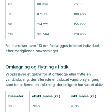
63
60.869
76.086
75
87.573
109.466
90
124.221
155.277
110
185.564
231.955
For størrelser over 110 mm fastlægges beløbet individuelt
efter medgående omkostninger.
Omlægning og flytning af stik
Vi opkræver et gebyr for at omlægge eller flytte en
vandtilslutning, der allerede er tilsluttet vandforsyningen,
samt for at fjerne en tilslutning, der tidligere har været aktiv:
Diameter
ekskl. moms (kr.)
inkl. moms (kr.)
32
7.852
9.815