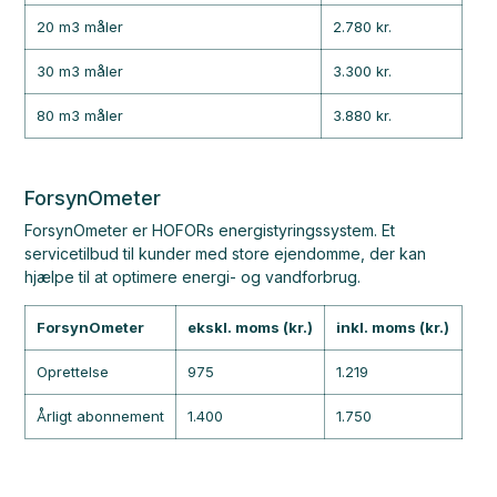
20 m3 måler
2.780 kr.
30 m3 måler
3.300 kr.
80 m3 måler
3.880 kr.
ForsynOmeter
ForsynOmeter er HOFORs energistyringssystem. Et
servicetilbud til kunder med store ejendomme, der kan
hjælpe til at optimere energi- og vandforbrug.
ForsynOmeter
ekskl. moms (kr.)
inkl. moms (kr.)
Oprettelse
975
1.219
Årligt abonnement
1.400
1.750