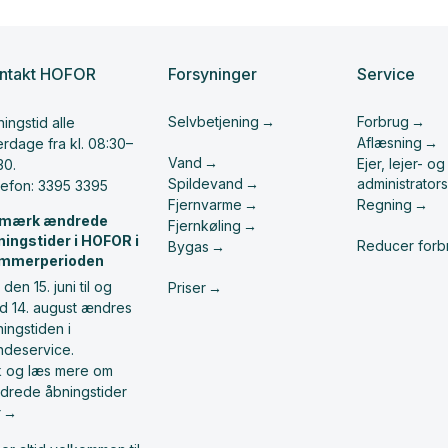
ntakt HOFOR
Forsyninger
Service
Selvbetjening
Forbrug
ingstid alle
Aflæsning
rdage fra kl. 08:30–
Vand
Ejer, lejer- og
30.
Spildevand
administrators
lefon: 3395 3395
Fjernvarme
Regning
mærk ændrede
Fjernkøling
ningstider i HOFOR i
Reducer forb
Bygas
mmerperioden
 den 15. juni til og
Priser
d 14. august ændres
ingstiden i
ndeservice.
ik og læs mere om
drede åbningstider
r