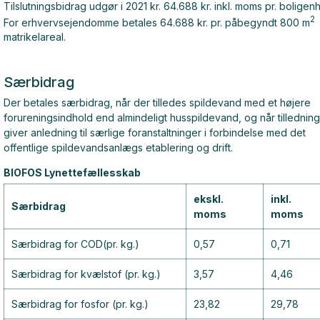
Tilslutningsbidrag udgør i 2021 kr. 64.688 kr. inkl. moms pr. boligen
2
For erhvervsejendomme betales 64.688 kr. pr. påbegyndt 800 m
matrikelareal.
Særbidrag
Der betales særbidrag, når der tilledes spildevand med et højere
forureningsindhold end almindeligt husspildevand, og når tillednin
giver anledning til særlige foranstaltninger i forbindelse med det
offentlige spildevandsanlægs etablering og drift.
BIOFOS Lynettefællesskab
ekskl.
inkl.
Særbidrag
moms
moms
Særbidrag for COD(pr. kg.)
0,57
0,71
Særbidrag for kvælstof (pr. kg.)
3,57
4,46
Særbidrag for fosfor (pr. kg.)
23,82
29,78