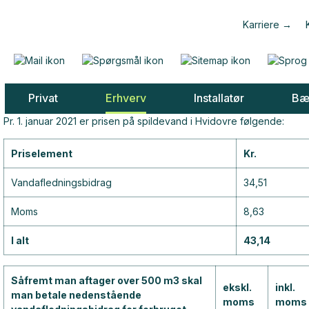
Karriere
Privat
Erhverv
Installatør
Bæ
Pr. 1. januar 2021 er prisen på spildevand i Hvidovre følgende:
Priselement
Kr.
Vandafledningsbidrag
34,51
Moms
8,63
I alt
43,14
Såfremt man aftager over 500 m3 skal
ekskl.
inkl.
man betale nedenstående
moms
moms