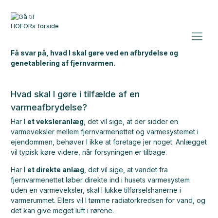
Få svar på, hvad I skal gøre ved en afbrydelse og
genetablering af fjernvarmen.
Hvad skal I gøre i tilfælde af en
varmeafbrydelse?
Har I
et veksleranlæg
, det vil sige, at der sidder en
varmeveksler mellem fjernvarmenettet og varmesystemet i
ejendommen, behøver I ikke at foretage jer noget. Anlægget
vil typisk køre videre, når forsyningen er tilbage.
Har I
et direkte anlæg
, det vil sige, at vandet fra
fjernvarmenettet løber direkte ind i husets varmesystem
uden en varmeveksler, skal I lukke tilførselshanerne i
varmerummet. Ellers vil I tømme radiatorkredsen for vand, og
det kan give meget luft i rørene.