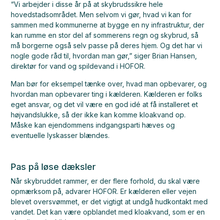
“Vi arbejder i disse år på at skybrudssikre hele
hovedstadsområdet. Men selvom vi gør, hvad vi kan for
sammen med kommunerne at bygge en ny infrastruktur, der
kan rumme en stor del af sommerens regn og skybrud, så
må borgerne også selv passe på deres hjem. Og det har vi
nogle gode råd til, hvordan man gør,”
siger Brian Hansen,
direktør for vand og spildevand i HOFOR.
Man bør for eksempel tænke over, hvad man opbevarer, og
hvordan man opbevarer ting i kælderen. Kælderen er folks
eget ansvar, og det vil være en god idé at få installeret et
højvandslukke, så der ikke kan komme kloakvand op.
Måske kan ejendommens indgangsparti hæves og
eventuelle lyskasser blændes.
Pas på løse dæksler
Når skybruddet rammer, er der flere forhold, du skal være
opmærksom på, advarer HOFOR. Er kælderen eller vejen
blevet oversvømmet, er det vigtigt at undgå hudkontakt med
vandet. Det kan være opblandet med kloakvand, som er en