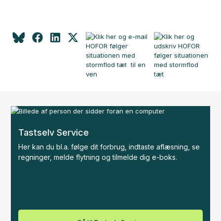
Tastselv Service
Her kan du bl.a. følge dit forbrug, indtaste aflæsning, se
regninger, melde flytning og tilmelde dig e-boks.