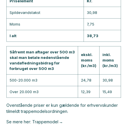
Priselement
Kr.
Spildevandstakst
30,98
Moms
7,75
I alt
38,73
Såfremt man aftager over 500 m3
ekskl.
inkl.
skal man betale nedenstående
moms
moms
vandafledningsbidrag for
(kr./m3)
(kr./m3)
forbruget over 500 m3
500-20.000 m3
24,78
30,98
Over 20.000 m3
12,39
15,49
Ovenstående priser er kun gældende for erhvervskunder
tilmeldt trappemodelsordningen.
Se mere her: Trappemodel