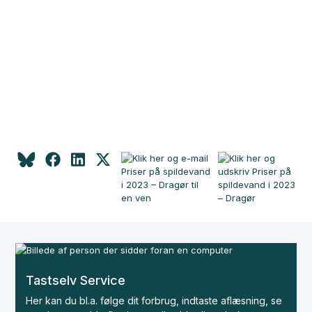
Tastselv Service
Her kan du bl.a. følge dit forbrug, indtaste aflæsning, se