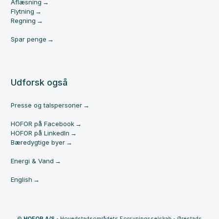
Aflæsning
Flytning
Regning
Spar penge
Udforsk også
Presse og talspersoner
HOFOR på Facebook
HOFOR på LinkedIn
Bæredygtige byer
Energi & Vand
English
©
HOFOR A/S
•
Hovedstadsområdets Forsyningsselskab
•
Ørestads