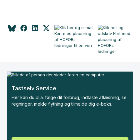
Tastselv Service
Her kan du bl.a. følge dit forbrug, indtaste aflæsning, se
regninger, melde flytning og tilmelde dig e-boks.