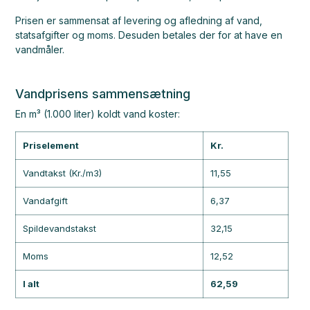
Prisen er sammensat af levering og afledning af vand,
statsafgifter og moms. Desuden betales der for at have en
vandmåler.
Vandprisens sammensætning
En m³ (1.000 liter) koldt vand koster:
Priselement
Kr.
Vandtakst (Kr./m3)
11,55
Vandafgift
6,37
Spildevandstakst
32,15
Moms
12,52
I alt
62,59