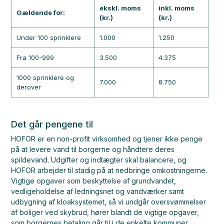
ekskl. moms
inkl. moms
Gældende for:
(kr.)
(kr.)
Under 100 sprinklere
1.000
1.250
Fra 100-999
3.500
4.375
1000 sprinklere og
7.000
8.750
derover
Det går pengene til
HOFOR er en non-profit virksomhed og tjener ikke penge
på at levere vand til borgerne og håndtere deres
spildevand. Udgifter og indtægter skal balancere, og
HOFOR arbejder til stadig på at nedbringe omkostningerne.
Vigtige opgaver som beskyttelse af grundvandet,
vedligeholdelse af ledningsnet og vandværker samt
udbygning af kloaksystemet, så vi undgår oversvømmelser
af boliger ved skybrud, hører blandt de vigtige opgaver,
som borgernes betaling går til i de enkelte kommuner.