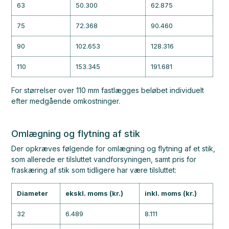
63
50.300
62.875
75
72.368
90.460
90
102.653
128.316
110
153.345
191.681
For størrelser over 110 mm fastlægges beløbet individuelt
efter medgående omkostninger.
Omlægning og flytning af stik
Der opkræves følgende for omlægning og flytning af et stik,
som allerede er tilsluttet vandforsyningen, samt pris for
fraskæring af stik som tidligere har være tilsluttet:
Diameter
ekskl. moms (kr.)
inkl. moms (kr.)
32
6.489
8.111