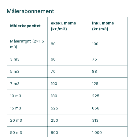
Målerabonnement
ekskl. moms
inkl. moms
Målerkapacitet
(kr./m3)
(kr./m3)
Målerafgift (2×1,5
80
100
m3)
3 m3
60
75
5 m3
70
88
7 m3
100
125
10 m3
180
225
15 m3
525
656
20 m3
250
313
50 m3
800
1.000