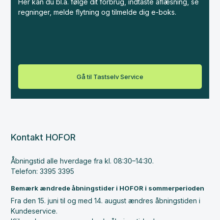
Her kan du bl.a. følge dit forbrug, indtaste aflæsning, se
regninger, melde flytning og tilmelde dig e-boks.
Gå til Tastselv Service
Kontakt HOFOR
Åbningstid alle hverdage fra kl. 08:30–14:30.
Telefon: 3395 3395
Bemærk ændrede åbningstider i HOFOR i sommerperioden
Fra den 15. juni til og med 14. august ændres åbningstiden i
Kundeservice.