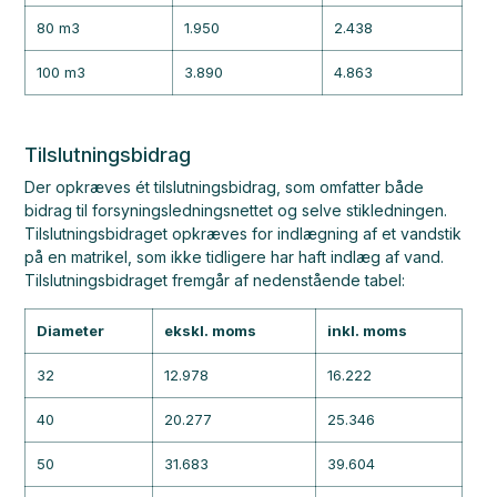
80 m3
1.950
2.438
100 m3
3.890
4.863
Tilslutningsbidrag
Der opkræves ét tilslutningsbidrag, som omfatter både
bidrag til forsyningsledningsnettet og selve stikledningen.
Tilslutningsbidraget opkræves for indlægning af et vandstik
på en matrikel, som ikke tidligere har haft indlæg af vand.
Tilslutningsbidraget fremgår af nedenstående tabel:
Diameter
ekskl. moms
inkl. moms
32
12.978
16.222
40
20.277
25.346
50
31.683
39.604