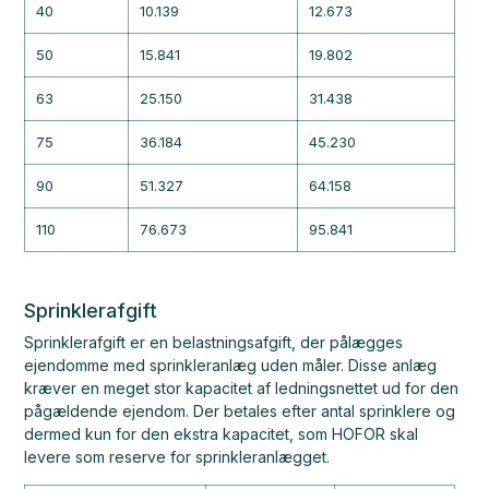
40
10.139
12.673
50
15.841
19.802
63
25.150
31.438
75
36.184
45.230
90
51.327
64.158
110
76.673
95.841
Sprinklerafgift
Sprinklerafgift er en belastningsafgift, der pålægges
ejendomme med sprinkleranlæg uden måler. Disse anlæg
kræver en meget stor kapacitet af ledningsnettet ud for den
pågældende ejendom. Der betales efter antal sprinklere og
dermed kun for den ekstra kapacitet, som HOFOR skal
levere som reserve for sprinkleranlægget.