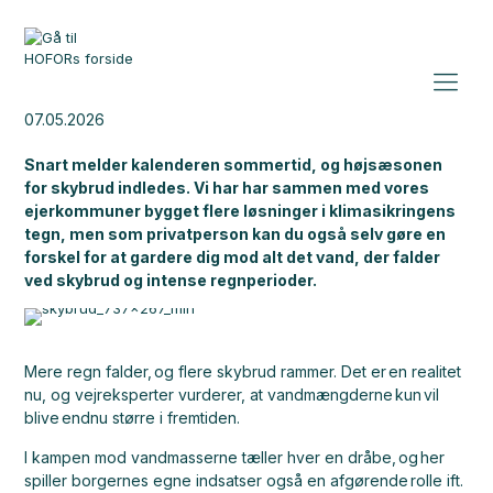
07.05.2026
Snart melder kalenderen sommertid, og højsæsonen
for skybrud
indledes
.
Vi har
har
sammen med
vores
ejerkommuner
bygget flere løsninger i klimasikringens
tegn
, men som
privatperson kan
du
også selv gøre en
forskel for at gardere
dig
mod alt det vand, der falder
ved skybrud og intense regnperioder.
Mere regn falder, og flere skybrud rammer. Det er en realitet
nu, og vejreksperter vurderer, at vandmængderne kun vil
blive endnu større i fremtiden.
I kampen mod vandmasserne tæller hver en dråbe, og her
spiller borgernes egne indsatser også en afgørende rolle ift.