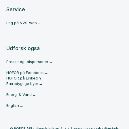
Service
Log på VVS-web
Udforsk også
Presse og talspersoner
HOFOR på Facebook
HOFOR på LinkedIn
Bæredygtige byer
Energi & Vand
English
©
HOFOR A/S
•
Hovedstadsområdets Forsyningsselskab
•
Ørestads