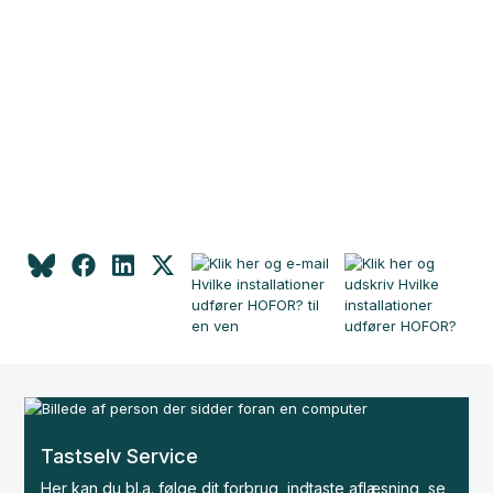
Tastselv Service
Her kan du bl.a. følge dit forbrug, indtaste aflæsning, se