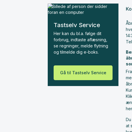
Ko
Åbn
Tastselv Service
hve
Her kan du bl.a. følge dit
14:
forbrug, indtaste aflæsning,
Te
se regninger, melde flytning
og tilmelde dig e-boks.
Be
åb
so
Fra
Gå til Tastselv Service
me
åbn
Ku
Kl
æn
he
Du 
at 
ku