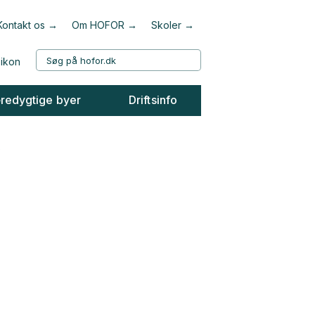
Kontakt os
Om HOFOR
Skoler
redygtige byer
Driftsinfo
e