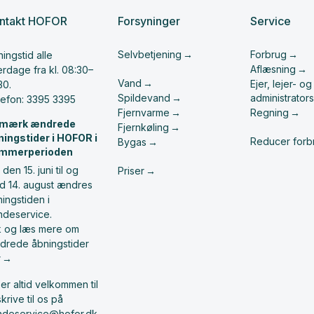
ntakt HOFOR
Forsyninger
Service
Selvbetjening
Forbrug
ingstid alle
Aflæsning
rdage fra kl. 08:30–
Vand
Ejer, lejer- og
30.
Spildevand
administrators
lefon: 3395 3395
Fjernvarme
Regning
mærk ændrede
Fjernkøling
ningstider i HOFOR i
Reducer forb
Bygas
mmerperioden
 den 15. juni til og
Priser
d 14. august ændres
ingstiden i
ndeservice.
ik og læs mere om
drede åbningstider
r
er altid velkommen til
skrive til os på
ndeservice@hofor.dk