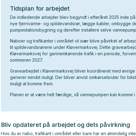
Tidsplan for arbejdet
De indledende arbejder blev begyndt i efteråret 2025 inde p
nye fjernvarme- og spildevandsrør, lægge kabler, ombygge d
pumpestationsbygning og derefter installere selve varmepum
Naboer og trafikanter i området vil især blive påvirket af arbej
til spildevandsrørene under Kløvermarksvej. Dette gravearbej
Kløvermarksvej for gennemkørende trafik i en periode, forvente
sommeren 2027.
Gravearbejdet i Kløvermarksvej bliver koordineret med øvrige 
generer mindst muligt. Der bliver anvist omkørselsruter for bilist
muligt at komme frem.
Planen er at være helt færdige, så varmepumpen kan komme i d
Bliv opdateret på arbejdet og dets påvirkning
Hvis du er nabo, trafikant i området eller bare har en almindelig inte