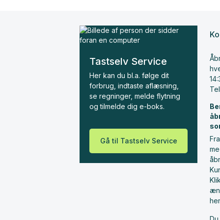
Ko
Åbn
Tastselv Service
hve
Her kan du bl.a. følge dit
14:
forbrug, indtaste aflæsning,
Te
se regninger, melde flytning
og tilmelde dig e-boks.
Be
åb
so
Fra
Gå til Tastselv Service
me
åbn
Ku
Kl
æn
he
Du 