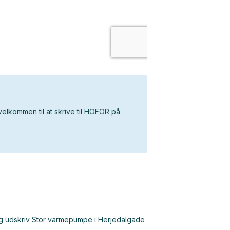
velkom
men
til at
skrive til HOFOR
på