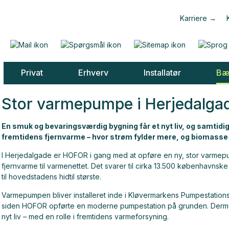
Karriere
Privat
Erhverv
Installatør
Bæ
Stor varmepumpe
i
Herjedalga
En smuk og bevaringsværdig bygning får et nyt liv, og samtidi
fremtidens fjernvarme – hvor strøm fylder mere, og biomasse 
I Herjedalgade er HOFOR i gang med at opføre en ny, stor varme
fjernvarme til varmenettet. Det svarer til cirka 13.500 københavn
til hovedstadens hidtil største.
Varmepumpen bliver installeret inde i Kløvermarkens Pumpestations 
siden HOFOR opførte en moderne pumpestation på grunden. Derm
nyt liv – med en rolle i fremtidens varmeforsyning.