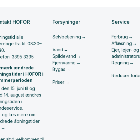
ntakt HOFOR
Forsyninger
Service
Selvbetjening
Forbrug
ingstid alle
Aflæsning
rdage fra kl. 08:30–
Vand
Ejer, lejer- og
30.
Spildevand
administrators
lefon: 3395 3395
Fjernvarme
Regning
mærk ændrede
Bygas
ningstider i HOFOR i
Reducer forb
mmerperioden
Priser
 den 15. juni til og
d 14. august ændres
ingstiden i
ndeservice.
ik og læs mere om
drede åbningstider
r
er altid velkommen til