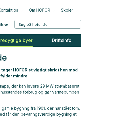
Kontakt os
Om HOFOR
Skoler
redygtige byer
Driftsinfo
de
g tager HOFOR et vigtigt skridt hen mod
fylder mindre.
pumpe, der kan levere 29 MW strømbaseret
ske husstandes forbrug og gør varmepumpen
gamle bygning fra 1901, der har stået tom,
ed får den bevaringsværdige bygning et