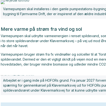
Varmepumpen skal installeres i den gamle pumpestations-bygning
bygning til Fjernvarme Drift, der er inspireret af den ældre industr
Mere varme på strøm fra vind og sol
Varmepumpen skal udnytte varmeenergien i renset spildevand, som
i to store spildevandsrør under Kløvermarksvej – på vej ud mod Øre
når det når havet.
Varmepumpen bruger strøm fra fx vindmøller og solceller til at ’fo
spildevandet. Dermed er den et vigtigt skridt på vejen mod en mer
hovedstaden, der bruger mindre biomasse og udleder mindre CO2
Arbejdet er i gang inde på HOFORs grund. Fra januar 2027 forvent
spærring for gennemkørsel på Kløvermarksvej ud for HOFORs pumpest
spildevandsrøret under Kløvermarksvej for at kunne udnytte var