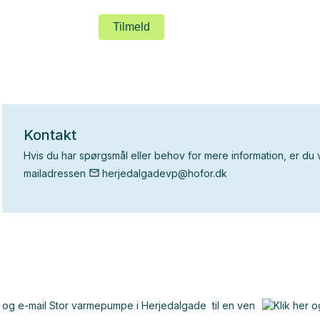
Kontakt
Hvis du har
spørgsmål eller behov for
m
ere information, er
du
mailadressen
herjedalgadevp@hofor.dk