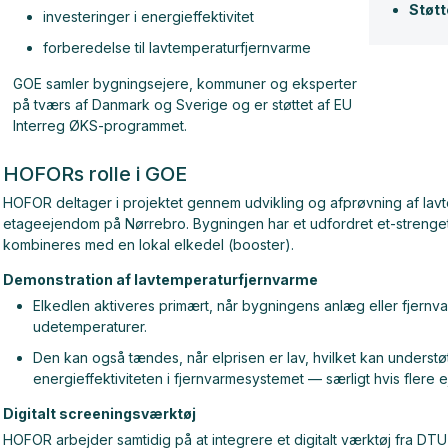
Støtt
investeringer i energieffektivitet
forberedelse til lavtemperaturfjernvarme
GOE samler bygningsejere, kommuner og eksperter
på tværs af Danmark og Sverige og er støttet af EU
Interreg ØKS-programmet.
HOFORs rolle i GOE
HOFOR deltager i projektet gennem udvikling og afprøvning af lav
etageejendom på Nørrebro. Bygningen har et udfordret et-strenget 
kombineres med en lokal elkedel (booster).
Demonstration af lavtemperaturfjernvarme
Elkedlen aktiveres primært, når bygningens anlæg eller fjernva
udetemperaturer.
Den kan også tændes, når elprisen er lav, hvilket kan understø
energieffektiviteten i fjernvarmesystemet — særligt hvis fler
Digitalt screeningsværktøj
HOFOR arbejder samtidig på at integrere et digitalt værktøj fra DT