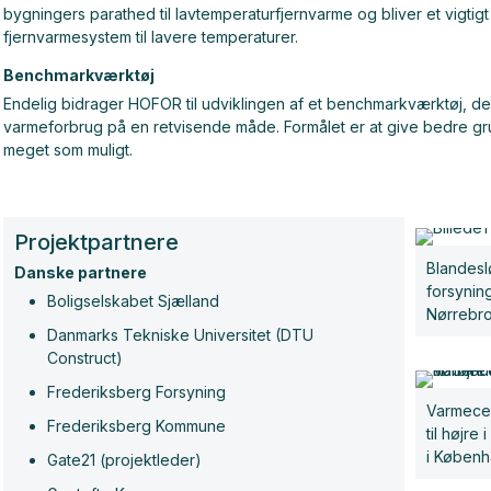
bygningers parathed til lavtemperaturfjernvarme og bliver et vigtig
fjernvarmesystem til lavere temperaturer.
Benchmarkværktøj
Endelig bidrager HOFOR til udviklingen af et benchmarkværktøj, de
varmeforbrug på en retvisende måde. Formålet er at give bedre gr
meget som muligt.
Projektpartnere
Blandeslø
Danske partnere
forsynin
Boligselskabet Sjælland
Nørrebro
Danmarks Tekniske Universitet (DTU
Construct)
Frederiksberg Forsyning
Varmecen
Frederiksberg Kommune
til højr
i Københ
Gate21 (projektleder)