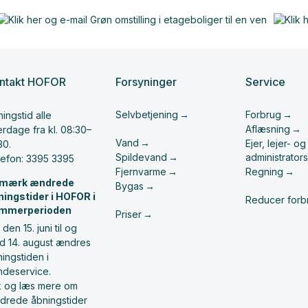
ntakt HOFOR
Forsyninger
Service
Selvbetjening
Forbrug
ingstid alle
Aflæsning
rdage fra kl. 08:30–
Vand
Ejer, lejer- og
30.
Spildevand
administrators
lefon: 3395 3395
Fjernvarme
Regning
mærk ændrede
Bygas
ningstider i HOFOR i
Reducer forb
mmerperioden
Priser
 den 15. juni til og
d 14. august ændres
ingstiden i
ndeservice.
ik og læs mere om
drede åbningstider