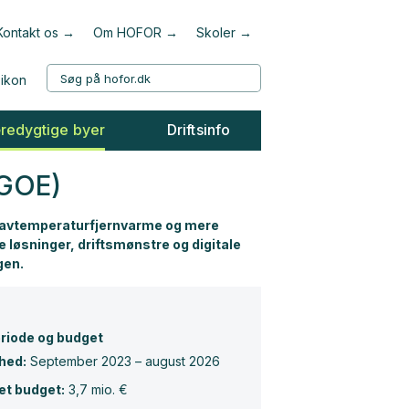
Kontakt os
Om HOFOR
Skoler
redygtige byer
Driftsinfo
(GOE)
l lavtemperaturfjernvarme og mere
e løsninger, driftsmønstre og digitale
gen.
riode og budget
hed:
September 2023 – august 2026
t budget:
3,7 mio. €