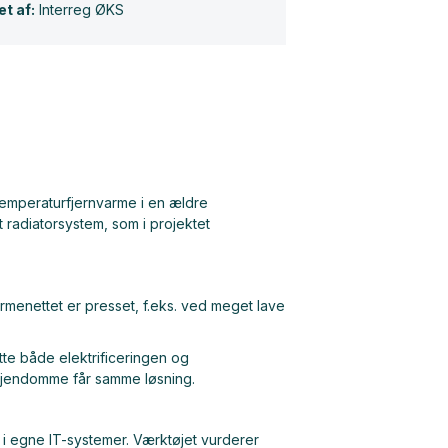
et af:
Interreg ØKS
temperaturfjernvarme i en ældre
radiatorsystem, som i projektet
rmenettet er presset, f.eks. ved meget lave
tte både elektrificeringen og
e ejendomme får samme løsning.
U i egne IT-systemer. Værktøjet vurderer