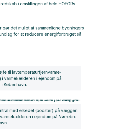
t redskab i omstillingen af hele HOFORs
r gør det muligt at sammenligne bygningers
undlag for at reducere energiforbruget så
jfe til lavtemperaturfjernvarme-
g i varmekælderen i ejendom på
 i København.
tral med elkedel (booster) på væggen
e i varmekælderen i ejendom på Nørrebro
avn.