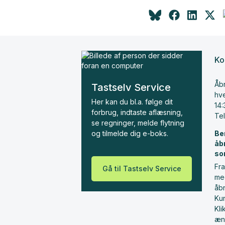
Ko
Åbn
Tastselv Service
hve
Her kan du bl.a. følge dit
14:
forbrug, indtaste aflæsning,
Te
se regninger, melde flytning
og tilmelde dig e-boks.
Be
åb
so
Fra
Gå til Tastselv Service
me
åbn
Ku
Kl
æn